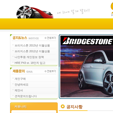
브리지스톤 2013년 이월상품
브리지스톤 2012년 이월상품
나인투원 개인정보 정책
HRE P43 st. 18인치 입고
개인구매
안녕하세요
제안서
견적문의드립니다
공지사항
커뮤니티
커뮤니티