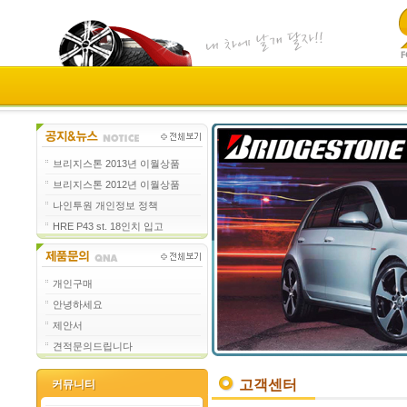
브리지스톤 2013년 이월상품
브리지스톤 2012년 이월상품
나인투원 개인정보 정책
HRE P43 st. 18인치 입고
개인구매
안녕하세요
제안서
견적문의드립니다
고객센터
커뮤니티
커뮤니티