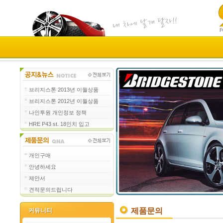
브리지스톤 2013년 이월상품
브리지스톤 2012년 이월상품
나인투원 개인정보 정책
HRE P43 st. 18인치 입고
개인구매
안녕하세요
제안서
견적문의드립니다
제품문의
커뮤니티
커뮤니티