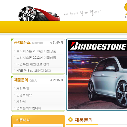
브리지스톤 2013년 이월상품
브리지스톤 2012년 이월상품
나인투원 개인정보 정책
HRE P43 st. 18인치 입고
개인구매
안녕하세요
제안서
견적문의드립니다
제품문의
커뮤니티
커뮤니티