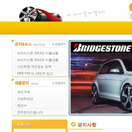
브리지스톤 2013년 이월상품
브리지스톤 2012년 이월상품
나인투원 개인정보 정책
HRE P43 st. 18인치 입고
개인구매
안녕하세요
제안서
견적문의드립니다
공지사항
커뮤니티
커뮤니티