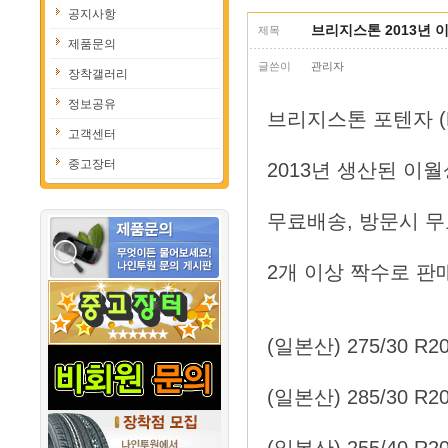
공지사항
브리지스톤 2013년 
제목
제품문의
글쓴이
관리자
장착갤러리
정보공유
브리지스톤 포텐자 (Bri
고객센터
중고장터
2013년 생산된 이
무료배송, 방문시 
2개 이상 짝수로 판
(일본산) 275/30 R2
(일본산) 285/30 R2