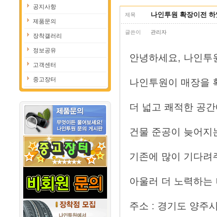
공지사항
나인투원 확장이전 하
제목
제품문의
글쓴이
관리자
장착갤러리
정보공유
안녕하세요, 나인투
고객센터
중고장터
나인투원이 매장을 
더 넓고 쾌적한 공
건물 준공이 늦어지
기존에 많이 기다려
아울러 더 노력하는
주소 : 경기도 양주시 