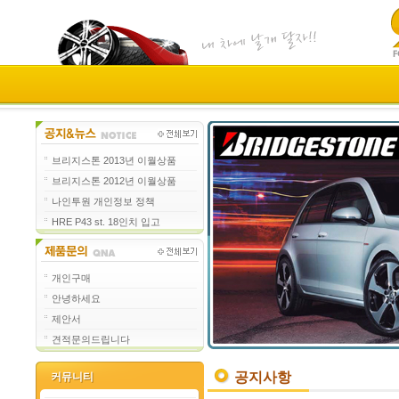
브리지스톤 2013년 이월상품
브리지스톤 2012년 이월상품
나인투원 개인정보 정책
HRE P43 st. 18인치 입고
개인구매
안녕하세요
제안서
견적문의드립니다
공지사항
커뮤니티
커뮤니티