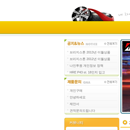
브리지스톤 2013년 이월상품
브리지스톤 2012년 이월상품
나인투원 개인정보 정책
HRE P43 st. 18인치 입고
개인구매
안녕하세요
제안서
견적문의드립니다
커뮤니티
커뮤니티