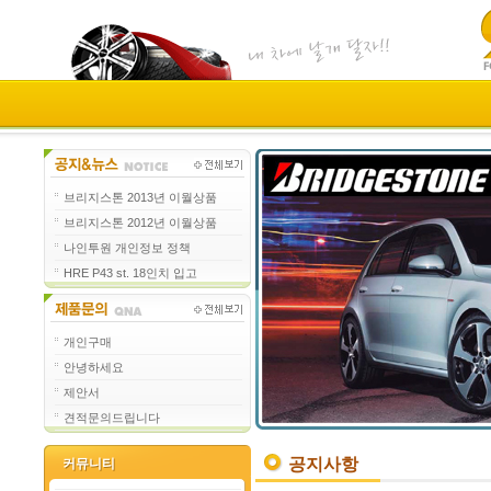
브리지스톤 2013년 이월상품
브리지스톤 2012년 이월상품
나인투원 개인정보 정책
HRE P43 st. 18인치 입고
개인구매
안녕하세요
제안서
견적문의드립니다
공지사항
커뮤니티
커뮤니티