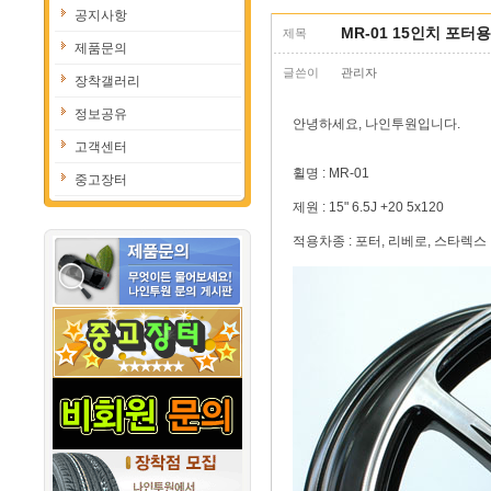
공지사항
MR-01 15인치 포터
제목
제품문의
글쓴이
관리자
장착갤러리
정보공유
안녕하세요, 나인투원입니다.
고객센터
휠명 : MR-01
중고장터
제원 : 15" 6.5J +20 5x120
적용차종 : 포터, 리베로, 스타렉스