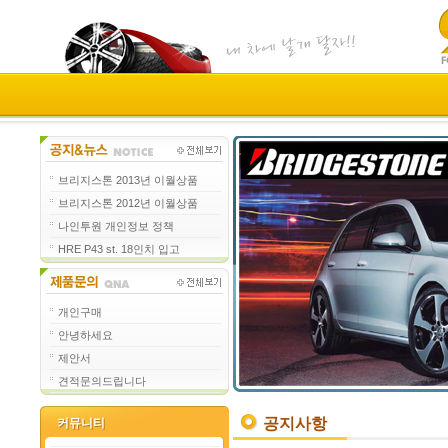
브리지스톤 2013년 이월상품
브리지스톤 2012년 이월상품
나인투원 개인정보 정책
HRE P43 st. 18인치 입고
개인구매
안녕하세요
제안서
견적문의드립니다
공지사항
커뮤니티
커뮤니티