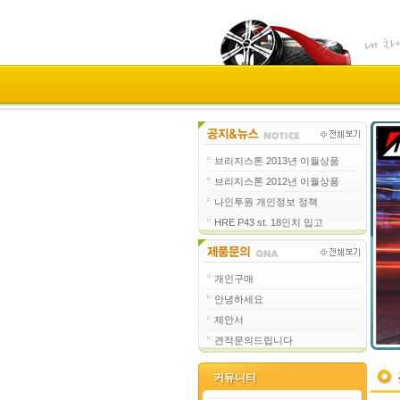
브리지스톤 2013년 이월상품
브리지스톤 2012년 이월상품
나인투원 개인정보 정책
HRE P43 st. 18인치 입고
개인구매
안녕하세요
제안서
견적문의드립니다
커뮤니티
커뮤니티