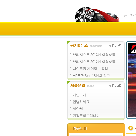
브리지스톤 2013년 이월상품
브리지스톤 2012년 이월상품
나인투원 개인정보 정책
HRE P43 st. 18인치 입고
개인구매
안녕하세요
제안서
견적문의드립니다
커뮤니티
커뮤니티